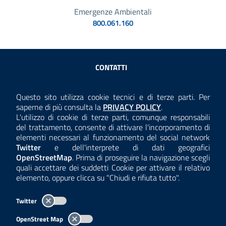
Emergenze Ambientali
800.061.160
Sezione Link Utili
CONTATTI
AMMINISTRAZIONE TRASPARENTE
Questo sito utilizza cookie tecnici e di terze parti. Per
Consulta la
saperne di più consulta la
PRIVACY POLICY
.
ANTICORRUZIONE
L'utilizzo di cookie di terze parti, comunque responsabili
del trattamento, consente di attivare l'incorporamento di
ACCESSIBILITÀ
elementi necessari al funzionamento del social network
Twitter
e dell'interprete di dati geografici
COOKIE E PRIVACY
OpenStreetMap
. Prima di proseguire la navigazione scegli
quali accettare dei suddetti Cookie per attivare il relativo
TEMI A-Z
elemento, oppure clicca su "Chiudi e rifiuta tutto".
MAPPA
Twitter
AREA DIPENDENTI
OpenStreet Map