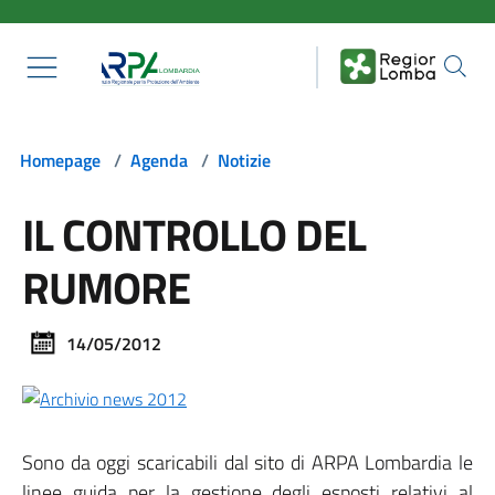
Salta al contenuto principale
Homepage
/
Agenda
/
Notizie
IL CONTROLLO DEL
RUMORE
14/05/2012
Sono da oggi scaricabili dal sito di ARPA Lombardia le
linee guida per la gestione degli esposti relativi al