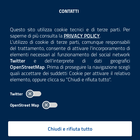
Sezione Link Utili
CONTATTI
AMMINISTRAZIONE TRASPARENTE
Questo sito utilizza cookie tecnici e di terze parti. Per
Consulta la
saperne di più consulta la
PRIVACY POLICY
.
ANTICORRUZIONE
L'utilizzo di cookie di terze parti, comunque responsabili
del trattamento, consente di attivare l'incorporamento di
ACCESSIBILITÀ
elementi necessari al funzionamento del social network
Twitter
e dell'interprete di dati geografici
COOKIE E PRIVACY
OpenStreetMap
. Prima di proseguire la navigazione scegli
quali accettare dei suddetti Cookie per attivare il relativo
TEMI A-Z
elemento, oppure clicca su "Chiudi e rifiuta tutto".
MAPPA
Twitter
AREA DIPENDENTI
OpenStreet Map
Per l'utilizzo del logo e dei dati fare riferimento al regolamento
questa pagina
consultabile a
.
Chiudi e rifiuta tutto
Tutti i contenuti delle pagine sono a cura delle strutture competenti.