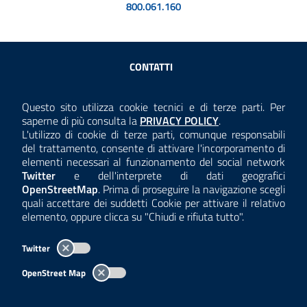
800.061.160
Sezione Link Utili
CONTATTI
AMMINISTRAZIONE TRASPARENTE
Questo sito utilizza cookie tecnici e di terze parti. Per
Consulta la
saperne di più consulta la
PRIVACY POLICY
.
ANTICORRUZIONE
L'utilizzo di cookie di terze parti, comunque responsabili
del trattamento, consente di attivare l'incorporamento di
ACCESSIBILITÀ
elementi necessari al funzionamento del social network
Twitter
e dell'interprete di dati geografici
COOKIE E PRIVACY
OpenStreetMap
. Prima di proseguire la navigazione scegli
quali accettare dei suddetti Cookie per attivare il relativo
TEMI A-Z
elemento, oppure clicca su "Chiudi e rifiuta tutto".
MAPPA
Twitter
AREA DIPENDENTI
OpenStreet Map
Per l'utilizzo del logo e dei dati fare riferimento al regolamento