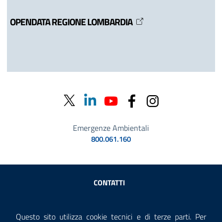
OPENDATA REGIONE LOMBARDIA
Emergenze Ambientali
800.061.160
Sezione Link Utili
CONTATTI
AMMINISTRAZIONE TRASPARENTE
Questo sito utilizza cookie tecnici e di terze parti. Per