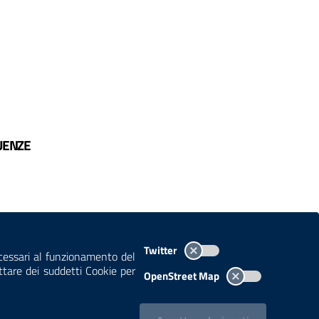
UENZE
TEMI A-Z
MAPPA
AREA DIPENDENTI
Twitter
ecessari al funzionamento del
ettare dei suddetti Cookie per
OpenStreet Map
pagina
.