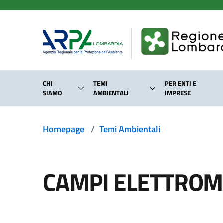
Salta al contenuto principale
CHI
TEMI
PER ENTI E
SIAMO
AMBIENTALI
IMPRESE
Homepage
/
Temi Ambientali
CAMPI ELETTROM