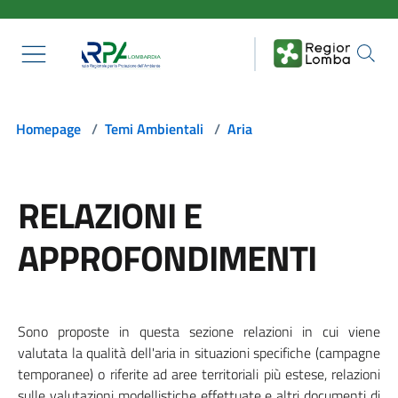
Salta al contenuto principale
Homepage
/
Temi Ambientali
/
Aria
RELAZIONI E
APPROFONDIMENTI
Sono proposte in questa sezione relazioni in cui viene
valutata la qualità dell'aria in situazioni specifiche (campagne
temporanee) o riferite ad aree territoriali più estese, relazioni
sulle valutazioni modellistiche effettuate e altri documenti di