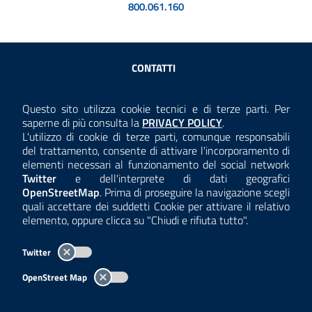
800.061.160
Sezione Link Utili
CONTATTI
AMMINISTRAZIONE TRASPARENTE
Questo sito utilizza cookie tecnici e di terze parti. Per
Consulta la
saperne di più consulta la
PRIVACY POLICY
.
ANTICORRUZIONE
L'utilizzo di cookie di terze parti, comunque responsabili
del trattamento, consente di attivare l'incorporamento di
ACCESSIBILITÀ
elementi necessari al funzionamento del social network
Twitter
e dell'interprete di dati geografici
COOKIE E PRIVACY
OpenStreetMap
. Prima di proseguire la navigazione scegli
quali accettare dei suddetti Cookie per attivare il relativo
TEMI A-Z
elemento, oppure clicca su "Chiudi e rifiuta tutto".
MAPPA
Twitter
AREA DIPENDENTI
OpenStreet Map
Per l'utilizzo del logo e dei dati fare riferimento al regolamento