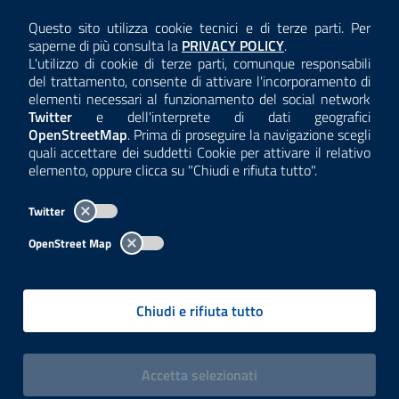
AMMINISTRAZIONE TRASPARENTE
Questo sito utilizza cookie tecnici e di terze parti. Per
Consulta la
saperne di più consulta la
PRIVACY POLICY
.
ANTICORRUZIONE
L'utilizzo di cookie di terze parti, comunque responsabili
del trattamento, consente di attivare l'incorporamento di
ACCESSIBILITÀ
elementi necessari al funzionamento del social network
Twitter
e dell'interprete di dati geografici
COOKIE E PRIVACY
OpenStreetMap
. Prima di proseguire la navigazione scegli
quali accettare dei suddetti Cookie per attivare il relativo
TEMI A-Z
elemento, oppure clicca su "Chiudi e rifiuta tutto".
MAPPA
Twitter
AREA DIPENDENTI
OpenStreet Map
Per l'utilizzo del logo e dei dati fare riferimento al regolamento
questa pagina
consultabile a
.
Chiudi e rifiuta tutto
Tutti i contenuti delle pagine sono a cura delle strutture competenti.
Copyright© 2002-2026 | ARPA Lombardia. Tutti i diritti riservati |
Centralino:
02696661
PEC:
arpa@pec.regione.lombardia.it
|
|
i cookies
Accetta
selezionati
P.IVA: 13015060158 | CUU-PA: UFCPQZ