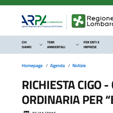
Salta al contenuto principale
CHI
TEMI
PER ENTI E
SIAMO
AMBIENTALI
IMPRESE
Homepage
/
Agenda
/
Notizie
RICHIESTA CIGO 
ORDINARIA PER “