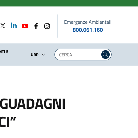
Emergenze Ambientali
800.061.160
TI E
URP
E GUADAGNI
CI”