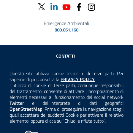
Emergenze Ambientali
800.061.160
Sezione Link Utili
CONTATTI
AMMINISTRAZIONE TRASPARENTE
Questo sito utilizza cookie tecnici e di terze parti. Per
Consulta la
saperne di più consulta la
PRIVACY POLICY
.
ANTICORRUZIONE
L'utilizzo di cookie di terze parti, comunque responsabili
del trattamento, consente di attivare l'incorporamento di
ACCESSIBILITÀ
elementi necessari al funzionamento del social network
Twitter
e dell'interprete di dati geografici
COOKIE E PRIVACY
OpenStreetMap
. Prima di proseguire la navigazione scegli
quali accettare dei suddetti Cookie per attivare il relativo
TEMI A-Z
elemento, oppure clicca su "Chiudi e rifiuta tutto".
MAPPA