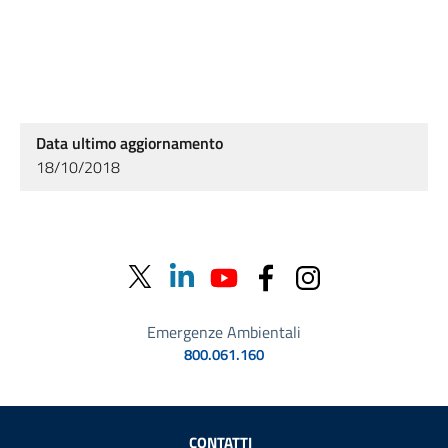
Data ultimo aggiornamento
18/10/2018
Emergenze Ambientali
800.061.160
Sezione Link Utili
CONTATTI