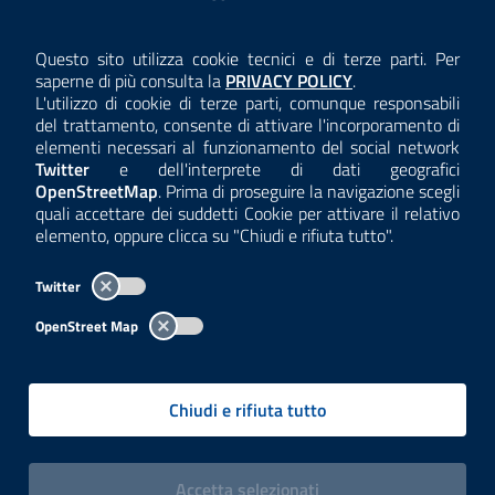
AMMINISTRAZIONE TRASPARENTE
Questo sito utilizza cookie tecnici e di terze parti. Per
Consulta la
saperne di più consulta la
PRIVACY POLICY
.
ANTICORRUZIONE
L'utilizzo di cookie di terze parti, comunque responsabili
del trattamento, consente di attivare l'incorporamento di
ACCESSIBILITÀ
elementi necessari al funzionamento del social network
Twitter
e dell'interprete di dati geografici
COOKIE E PRIVACY
OpenStreetMap
. Prima di proseguire la navigazione scegli
quali accettare dei suddetti Cookie per attivare il relativo
TEMI A-Z
elemento, oppure clicca su "Chiudi e rifiuta tutto".
MAPPA
Twitter
AREA DIPENDENTI
OpenStreet Map
Per l'utilizzo del logo e dei dati fare riferimento al regolamento
questa pagina
consultabile a
.
Chiudi e rifiuta tutto
Tutti i contenuti delle pagine sono a cura delle strutture competenti.
Copyright© 2002-2026 | ARPA Lombardia. Tutti i diritti riservati |
Centralino:
02696661
PEC:
arpa@pec.regione.lombardia.it
|
|
i cookies
Accetta
selezionati