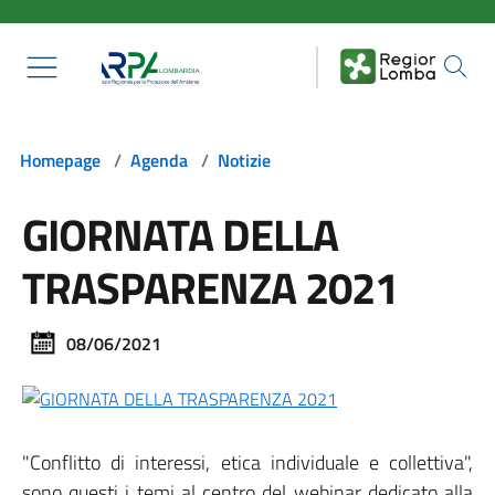
Salta al contenuto principale
Homepage
/
Agenda
/
Notizie
GIORNATA DELLA
TRASPARENZA 2021
08/06/2021
"Conflitto di interessi, etica individuale e collettiva",
sono questi i temi al centro del webinar dedicato alla