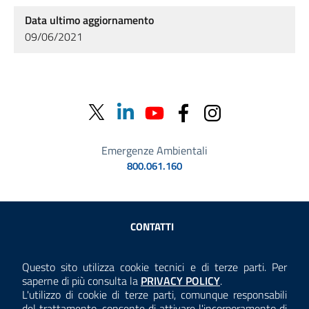
Data ultimo aggiornamento
09/06/2021
Emergenze Ambientali
800.061.160
Sezione Link Utili
CONTATTI
AMMINISTRAZIONE TRASPARENTE
Questo sito utilizza cookie tecnici e di terze parti. Per
Consulta la
saperne di più consulta la
PRIVACY POLICY
.
ANTICORRUZIONE
L'utilizzo di cookie di terze parti, comunque responsabili
del trattamento, consente di attivare l'incorporamento di