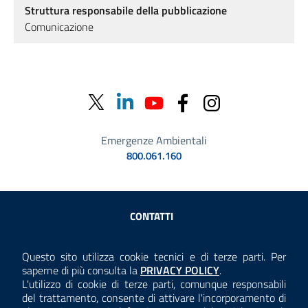
Struttura responsabile della pubblicazione
Comunicazione
Emergenze Ambientali
800.061.160
Sezione Link Utili
CONTATTI
AMMINISTRAZIONE TRASPARENTE
Questo sito utilizza cookie tecnici e di terze parti. Per
Consulta la
saperne di più consulta la
PRIVACY POLICY
.
ANTICORRUZIONE
L'utilizzo di cookie di terze parti, comunque responsabili
del trattamento, consente di attivare l'incorporamento di
ACCESSIBILITÀ