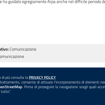
he ha guidato egregiamente Arpa anche nel difficile periodo de
tivo:
Comunicazione
omunicazione
Consulta la
e di più consulta la
PRIVACY POLICY
.
ANTICORRUZIONE
ACCESSIBILITÀ
COOKIE E PRIVACY
el trattamento, consente di attivare l'incorporamento di elementi n
penStreetMap
. Prima di proseguire la navigazione scegli quali acc
 tutto".
questa 
ilizzo del logo e dei dati fare riferimento al regolamento consultabile a
Tutti i contenuti delle pagine sono a cura delle strutture competenti.