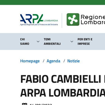
Salta al contenuto principale
CHI
TEMI
PER ENTI E
SIAMO
AMBIENTALI
IMPRESE
Homepage
/
Agenda
/
Notizie
FABIO CAMBIELLI
ARPA LOMBARDI