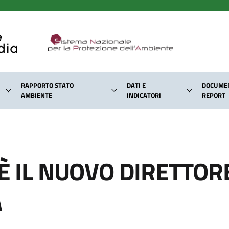
RAPPORTO STATO
DATI E
DOCUMEN
AMBIENTE
INDICATORI
REPORT
 È IL NUOVO DIRETTOR
A