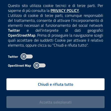
AMMINISTRAZIONE TRASPARENTE
Questo sito utilizza cookie tecnici e di terze parti. Per
Consulta la
saperne di più consulta la
PRIVACY POLICY
.
ANTICORRUZIONE
L'utilizzo di cookie di terze parti, comunque responsabili
del trattamento, consente di attivare l'incorporamento di
ACCESSIBILITÀ
elementi necessari al funzionamento del social network
Twitter
e dell'interprete di dati geografici
COOKIE E PRIVACY
OpenStreetMap
. Prima di proseguire la navigazione scegli
quali accettare dei suddetti Cookie per attivare il relativo
TEMI A-Z
elemento, oppure clicca su "Chiudi e rifiuta tutto".
MAPPA
Twitter
AREA DIPENDENTI
OpenStreet Map
Per l'utilizzo del logo e dei dati fare riferimento al regolamento
questa pagina
consultabile a
.
Chiudi e rifiuta tutto
Tutti i contenuti delle pagine sono a cura delle strutture competenti.
Copyright© 2002-2026 | ARPA Lombardia. Tutti i diritti riservati |
Centralino:
02696661
PEC:
arpa@pec.regione.lombardia.it
|
|
i cookies
Accetta
selezionati
P.IVA: 13015060158 | CUU-PA: UFCPQZ