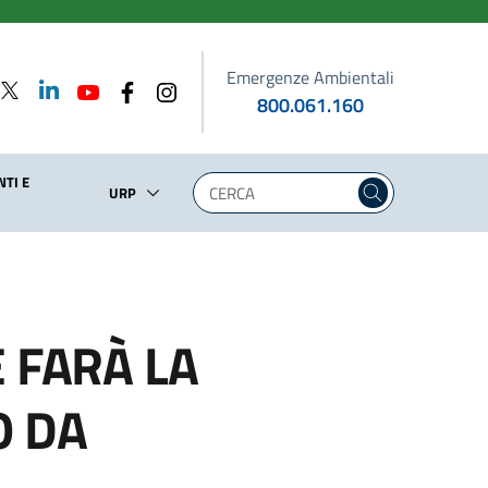
Emergenze Ambientali
800.061.160
TI E
URP
 FARÀ LA
O DA