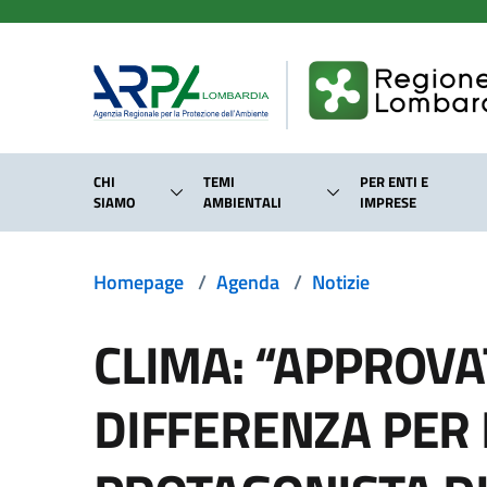
Salta al contenuto principale
CHI
TEMI
PER ENTI E
SIAMO
AMBIENTALI
IMPRESE
Homepage
/
Agenda
/
Notizie
CLIMA: “APPROVA
DIFFERENZA PER 