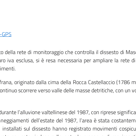
o della rete di monitoraggio che controlla il dissesto di Maso
o iva esclusa, si è resa necessaria per ampliare la rete d
imenti.
rana, originato dalla cima della Rocca Castellaccio (1786 m.
ntinuo scorrere verso valle delle masse detritiche, con un vol
ta durante l’alluvione valtellinese del 1987, con riprese signif
danneggiamenti dell’estate del 1987, l’area è stata costan
ti installati sul dissesto hanno registrato movimenti cospi