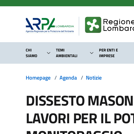
Salta al contenuto principale
CHI
TEMI
PER ENTI E
SIAMO
AMBIENTALI
IMPRESE
Homepage
/
Agenda
/
Notizie
DISSESTO MASONI
LAVORI PER IL P