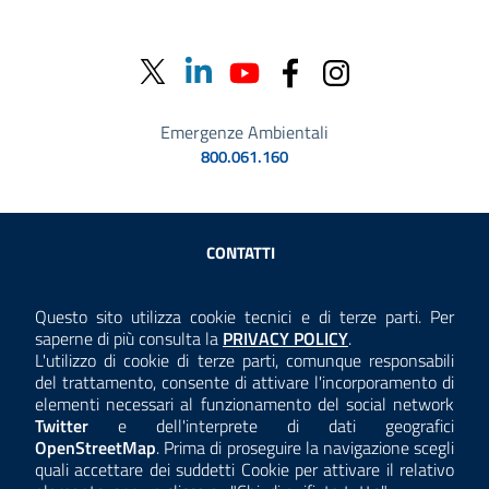
Emergenze Ambientali
800.061.160
Sezione Link Utili
CONTATTI
AMMINISTRAZIONE TRASPARENTE
Questo sito utilizza cookie tecnici e di terze parti. Per
Consulta la
saperne di più consulta la
PRIVACY POLICY
.
ANTICORRUZIONE
L'utilizzo di cookie di terze parti, comunque responsabili
del trattamento, consente di attivare l'incorporamento di
ACCESSIBILITÀ
elementi necessari al funzionamento del social network
Twitter
e dell'interprete di dati geografici
COOKIE E PRIVACY
OpenStreetMap
. Prima di proseguire la navigazione scegli
quali accettare dei suddetti Cookie per attivare il relativo
TEMI A-Z