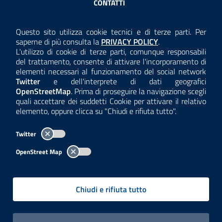
CONTATTI
AMMINISTRAZIONE TRASPARENTE
Questo sito utilizza cookie tecnici e di terze parti. Per
Consulta la
saperne di più consulta la
PRIVACY POLICY
.
ANTICORRUZIONE
L'utilizzo di cookie di terze parti, comunque responsabili
del trattamento, consente di attivare l'incorporamento di
ACCESSIBILITÀ
elementi necessari al funzionamento del social network
Twitter
e dell'interprete di dati geografici
COOKIE E PRIVACY
OpenStreetMap
. Prima di proseguire la navigazione scegli
quali accettare dei suddetti Cookie per attivare il relativo
TEMI A-Z
elemento, oppure clicca su "Chiudi e rifiuta tutto".
MAPPA
Twitter
AREA DIPENDENTI
OpenStreet Map
Per l'utilizzo del logo e dei dati fare riferimento al regolamento
questa pagina
consultabile a
.
Chiudi e rifiuta tutto
Tutti i contenuti delle pagine sono a cura delle strutture competenti.
Copyright© 2002-2026 | ARPA Lombardia. Tutti i diritti riservati |
Centralino:
02696661
PEC:
arpa@pec.regione.lombardia.it
|
|