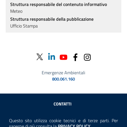
Struttura responsabile del contenuto informativo
Meteo
Struttura responsabile della pubblicazione
Ufficio Stampa
Emergenze Ambientali
800.061.160
Sezione Link Utili
CONTATTI
AMMINISTRAZIONE TRASPARENTE
Questo sito utilizza cookie tecnici e di terze parti. Per
Consulta la
saperne di più consulta la
PRIVACY POLICY
.
ANTICORRUZIONE