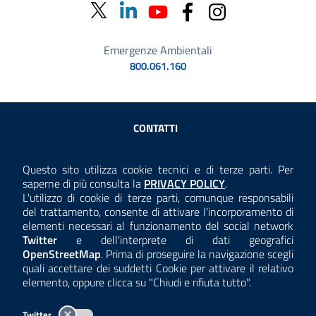
Emergenze Ambientali
800.061.160
Sezione Link Utili
CONTATTI
AMMINISTRAZIONE TRASPARENTE
Questo sito utilizza cookie tecnici e di terze parti. Per
Consulta la
saperne di più consulta la
PRIVACY POLICY
.
ANTICORRUZIONE
L'utilizzo di cookie di terze parti, comunque responsabili
del trattamento, consente di attivare l'incorporamento di
ACCESSIBILITÀ
elementi necessari al funzionamento del social network
Twitter
e dell'interprete di dati geografici
COOKIE E PRIVACY
OpenStreetMap
. Prima di proseguire la navigazione scegli
quali accettare dei suddetti Cookie per attivare il relativo
TEMI A-Z
elemento, oppure clicca su "Chiudi e rifiuta tutto".
MAPPA
Twitter