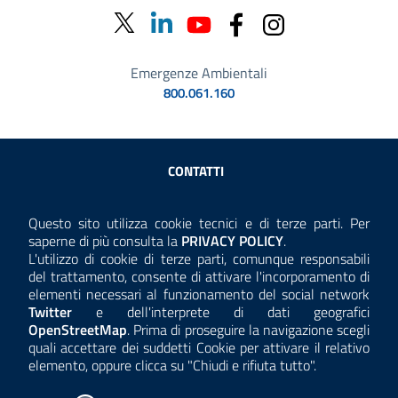
Emergenze Ambientali
800.061.160
Sezione Link Utili
CONTATTI
AMMINISTRAZIONE TRASPARENTE
Questo sito utilizza cookie tecnici e di terze parti. Per
Consulta la
saperne di più consulta la
PRIVACY POLICY
.
ANTICORRUZIONE
L'utilizzo di cookie di terze parti, comunque responsabili
del trattamento, consente di attivare l'incorporamento di
ACCESSIBILITÀ
elementi necessari al funzionamento del social network
Twitter
e dell'interprete di dati geografici
COOKIE E PRIVACY
OpenStreetMap
. Prima di proseguire la navigazione scegli
quali accettare dei suddetti Cookie per attivare il relativo
TEMI A-Z
elemento, oppure clicca su "Chiudi e rifiuta tutto".
MAPPA