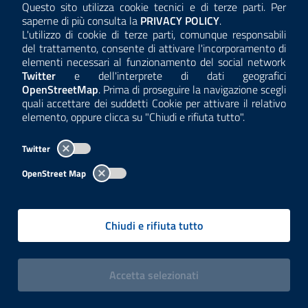
Descrizione
Questo sito utilizza cookie tecnici e di terze parti. Per
Consulta la
saperne di più consulta la
Riferimento art. 29 comma 1 e art. 216 comma 9
PRIVACY POLICY
.
L'utilizzo di cookie di terze parti, comunque responsabili
D.lgs 50/2016
del trattamento, consente di attivare l'incorporamento di
Data Pubblicazione
elementi necessari al funzionamento del social network
20/10/2017
Twitter
e dell'interprete di dati geografici
OpenStreetMap
. Prima di proseguire la navigazione scegli
quali accettare dei suddetti Cookie per attivare il relativo
elemento, oppure clicca su "Chiudi e rifiuta tutto".
Indagine di mercato per acquisto
di n.8 Glass Fibre filter tape 45 m
Twitter
per Verewa F-701-20, p/m WT
GF-45-LHM
OpenStreet Map
Unità Organizzativa
U.O. ACQUISTI DIREZIONI CENTRALI, SETTORI
Chiudi e rifiuta tutto
TEMATICO-FUNZIONALI E DIPARTIMENTI
Descrizione
Indagine di mercato per acquisto di n.8 Glass Fibre
i cookies
Accetta
selezionati
filter tape 45 m per Verewa F-701-20, p/m WT
GF-45-LHM