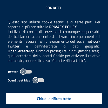
Sezione Link Utili
CONTATTI
AMMINISTRAZIONE TRASPARENTE
Questo sito utilizza cookie tecnici e di terze parti. Per
Consulta la
saperne di più consulta la
PRIVACY POLICY
.
ANTICORRUZIONE
L'utilizzo di cookie di terze parti, comunque responsabili
del trattamento, consente di attivare l'incorporamento di
ACCESSIBILITÀ
elementi necessari al funzionamento del social network
Twitter
e dell'interprete di dati geografici
COOKIE E PRIVACY
OpenStreetMap
. Prima di proseguire la navigazione scegli
quali accettare dei suddetti Cookie per attivare il relativo
TEMI A-Z
elemento, oppure clicca su "Chiudi e rifiuta tutto".
MAPPA
Twitter
AREA DIPENDENTI
OpenStreet Map
Per l'utilizzo del logo e dei dati fare riferimento al regolamento
questa pagina
consultabile a
.
Chiudi e rifiuta tutto
Tutti i contenuti delle pagine sono a cura delle strutture competenti.
Copyright© 2002-2026 | ARPA Lombardia. Tutti i diritti riservati |