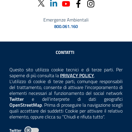
Emergenze Ambientali
800.061.160
Sezione Link Utili
CONTATTI
AMMINISTRAZIONE TRASPARENTE
Questo sito utilizza cookie tecnici e di terze parti. Per
Consulta la
saperne di più consulta la
PRIVACY POLICY
.
ANTICORRUZIONE
L'utilizzo di cookie di terze parti, comunque responsabili
del trattamento, consente di attivare l'incorporamento di
ACCESSIBILITÀ
elementi necessari al funzionamento del social network
Twitter
e dell'interprete di dati geografici
COOKIE E PRIVACY
OpenStreetMap
. Prima di proseguire la navigazione scegli
quali accettare dei suddetti Cookie per attivare il relativo
TEMI A-Z
elemento, oppure clicca su "Chiudi e rifiuta tutto".
MAPPA
Twitter