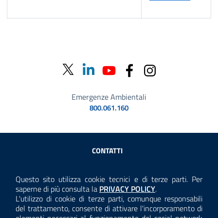
Emergenze Ambientali
800.061.160
Sezione Link Utili
CONTATTI
AMMINISTRAZIONE TRASPARENTE
Questo sito utilizza cookie tecnici e di terze parti. Per
Consulta la
saperne di più consulta la
PRIVACY POLICY
.
ANTICORRUZIONE
L'utilizzo di cookie di terze parti, comunque responsabili
del trattamento, consente di attivare l'incorporamento di
ACCESSIBILITÀ