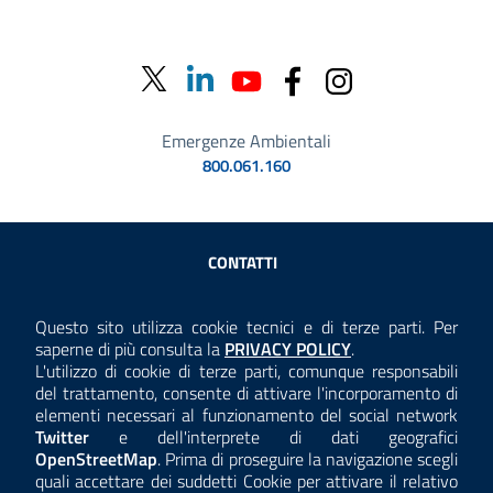
Emergenze Ambientali
800.061.160
Sezione Link Utili
CONTATTI
AMMINISTRAZIONE TRASPARENTE
Questo sito utilizza cookie tecnici e di terze parti. Per
Consulta la
saperne di più consulta la
PRIVACY POLICY
.
ANTICORRUZIONE
L'utilizzo di cookie di terze parti, comunque responsabili
del trattamento, consente di attivare l'incorporamento di
ACCESSIBILITÀ
elementi necessari al funzionamento del social network
Twitter
e dell'interprete di dati geografici
COOKIE E PRIVACY
OpenStreetMap
. Prima di proseguire la navigazione scegli
quali accettare dei suddetti Cookie per attivare il relativo
TEMI A-Z