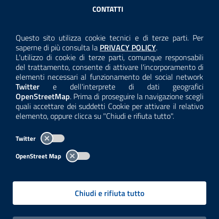
Sezione Link Utili
CONTATTI
AMMINISTRAZIONE TRASPARENTE
Questo sito utilizza cookie tecnici e di terze parti. Per
Consulta la
saperne di più consulta la
PRIVACY POLICY
.
ANTICORRUZIONE
L'utilizzo di cookie di terze parti, comunque responsabili
del trattamento, consente di attivare l'incorporamento di
ACCESSIBILITÀ
elementi necessari al funzionamento del social network
Twitter
e dell'interprete di dati geografici
COOKIE E PRIVACY
OpenStreetMap
. Prima di proseguire la navigazione scegli
quali accettare dei suddetti Cookie per attivare il relativo
TEMI A-Z
elemento, oppure clicca su "Chiudi e rifiuta tutto".
MAPPA
Twitter
AREA DIPENDENTI
OpenStreet Map
Per l'utilizzo del logo e dei dati fare riferimento al regolamento
questa pagina
consultabile a
.
Chiudi e rifiuta tutto
Tutti i contenuti delle pagine sono a cura delle strutture competenti.
Copyright© 2002-2026 | ARPA Lombardia. Tutti i diritti riservati |