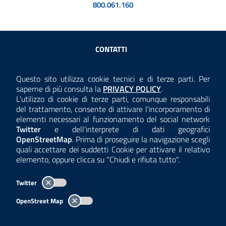
800.061.160
Sezione Link Utili
CONTATTI
AMMINISTRAZIONE TRASPARENTE
Questo sito utilizza cookie tecnici e di terze parti. Per
Consulta la
saperne di più consulta la
PRIVACY POLICY
.
ANTICORRUZIONE
L'utilizzo di cookie di terze parti, comunque responsabili
del trattamento, consente di attivare l'incorporamento di
ACCESSIBILITÀ
elementi necessari al funzionamento del social network
Twitter
e dell'interprete di dati geografici
COOKIE E PRIVACY
OpenStreetMap
. Prima di proseguire la navigazione scegli
quali accettare dei suddetti Cookie per attivare il relativo
TEMI A-Z
elemento, oppure clicca su "Chiudi e rifiuta tutto".
MAPPA
Twitter
AREA DIPENDENTI
OpenStreet Map
Per l'utilizzo del logo e dei dati fare riferimento al regolamento