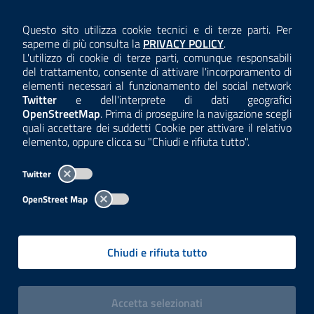
AMMINISTRAZIONE TRASPARENTE
Questo sito utilizza cookie tecnici e di terze parti. Per
Consulta la
saperne di più consulta la
PRIVACY POLICY
.
ANTICORRUZIONE
L'utilizzo di cookie di terze parti, comunque responsabili
del trattamento, consente di attivare l'incorporamento di
ACCESSIBILITÀ
elementi necessari al funzionamento del social network
Twitter
e dell'interprete di dati geografici
COOKIE E PRIVACY
OpenStreetMap
. Prima di proseguire la navigazione scegli
quali accettare dei suddetti Cookie per attivare il relativo
TEMI A-Z
elemento, oppure clicca su "Chiudi e rifiuta tutto".
MAPPA
Twitter
AREA DIPENDENTI
OpenStreet Map
Per l'utilizzo del logo e dei dati fare riferimento al regolamento
questa pagina
consultabile a
.
Chiudi e rifiuta tutto
Tutti i contenuti delle pagine sono a cura delle strutture competenti.
Copyright© 2002-2026 | ARPA Lombardia. Tutti i diritti riservati |
Centralino:
02696661
PEC:
arpa@pec.regione.lombardia.it
|
|
i cookies
Accetta
selezionati
P.IVA: 13015060158 | CUU-PA: UFCPQZ