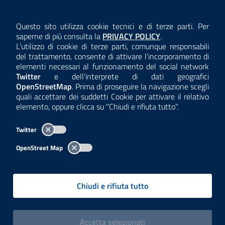
AMMINISTRAZIONE TRASPARENTE
Questo sito utilizza cookie tecnici e di terze parti. Per
Consulta la
saperne di più consulta la
PRIVACY POLICY
.
ANTICORRUZIONE
L'utilizzo di cookie di terze parti, comunque responsabili
del trattamento, consente di attivare l'incorporamento di
ACCESSIBILITÀ
elementi necessari al funzionamento del social network
Twitter
e dell'interprete di dati geografici
COOKIE E PRIVACY
OpenStreetMap
. Prima di proseguire la navigazione scegli
quali accettare dei suddetti Cookie per attivare il relativo
TEMI A-Z
elemento, oppure clicca su "Chiudi e rifiuta tutto".
MAPPA
Twitter
AREA DIPENDENTI
OpenStreet Map
Per l'utilizzo del logo e dei dati fare riferimento al regolamento
questa pagina
consultabile a
.
Chiudi e rifiuta tutto
Tutti i contenuti delle pagine sono a cura delle strutture competenti.
Copyright© 2002-2026 | ARPA Lombardia. Tutti i diritti riservati |
Centralino:
02696661
PEC:
arpa@pec.regione.lombardia.it
|
|
i cookies
Accetta
selezionati