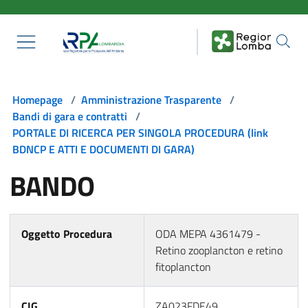
Salta al contenuto principale
Homepage
/
Amministrazione Trasparente
/
Bandi di gara e contratti
/
PORTALE DI RICERCA PER SINGOLA PROCEDURA (link
BDNCP E ATTI E DOCUMENTI DI GARA)
BANDO
Oggetto Procedura
ODA MEPA 4361479 -
Retino zooplancton e retino
fitoplancton
CIG
ZA023FDE49