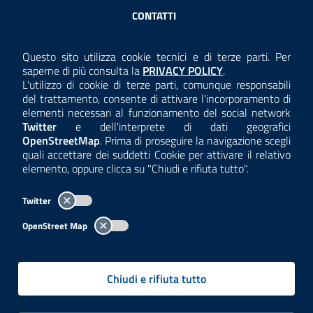
Sezione Link Utili
CONTATTI
AMMINISTRAZIONE TRASPARENTE
Questo sito utilizza cookie tecnici e di terze parti. Per
Consulta la
saperne di più consulta la
PRIVACY POLICY
.
ANTICORRUZIONE
L'utilizzo di cookie di terze parti, comunque responsabili
del trattamento, consente di attivare l'incorporamento di
ACCESSIBILITÀ
elementi necessari al funzionamento del social network
Twitter
e dell'interprete di dati geografici
COOKIE E PRIVACY
OpenStreetMap
. Prima di proseguire la navigazione scegli
quali accettare dei suddetti Cookie per attivare il relativo
TEMI A-Z
elemento, oppure clicca su "Chiudi e rifiuta tutto".
MAPPA
Twitter
AREA DIPENDENTI
OpenStreet Map
Per l'utilizzo del logo e dei dati fare riferimento al regolamento
questa pagina
consultabile a
.
Chiudi e rifiuta tutto
Tutti i contenuti delle pagine sono a cura delle strutture competenti.
Copyright© 2002-2026 | ARPA Lombardia. Tutti i diritti riservati |