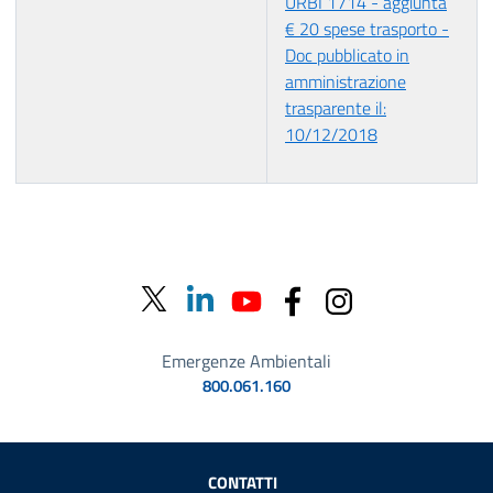
URBI 1714 - aggiunta
€ 20 spese trasporto -
Doc pubblicato in
amministrazione
trasparente il:
10/12/2018
Emergenze Ambientali
800.061.160
Sezione Link Utili
CONTATTI