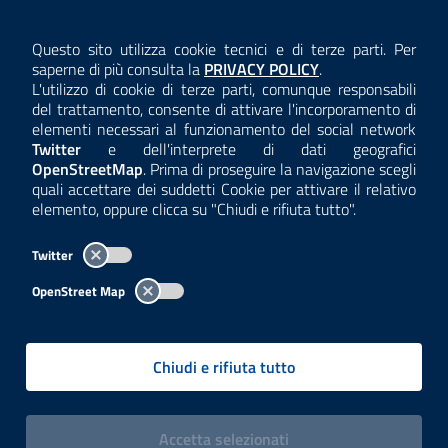
AMMINISTRAZIONE TRASPARENTE
Questo sito utilizza cookie tecnici e di terze parti. Per
Consulta la
saperne di più consulta la
PRIVACY POLICY
.
ANTICORRUZIONE
L'utilizzo di cookie di terze parti, comunque responsabili
del trattamento, consente di attivare l'incorporamento di
ACCESSIBILITÀ
elementi necessari al funzionamento del social network
Twitter
e dell'interprete di dati geografici
COOKIE E PRIVACY
OpenStreetMap
. Prima di proseguire la navigazione scegli
quali accettare dei suddetti Cookie per attivare il relativo
TEMI A-Z
elemento, oppure clicca su "Chiudi e rifiuta tutto".
MAPPA
Twitter
AREA DIPENDENTI
OpenStreet Map
Per l'utilizzo del logo e dei dati fare riferimento al regolamento
questa pagina
consultabile a
.
Chiudi e rifiuta tutto
Tutti i contenuti delle pagine sono a cura delle strutture competenti.
Copyright© 2002-2026 | ARPA Lombardia. Tutti i diritti riservati |
Centralino:
02696661
PEC:
arpa@pec.regione.lombardia.it
|
|
i cookies
Accetta
selezionati
P.IVA: 13015060158 | CUU-PA: UFCPQZ