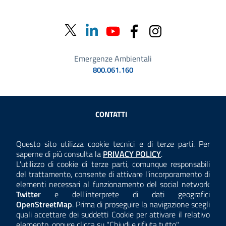
Emergenze Ambientali
800.061.160
Sezione Link Utili
CONTATTI
AMMINISTRAZIONE TRASPARENTE
Questo sito utilizza cookie tecnici e di terze parti. Per
Consulta la
saperne di più consulta la
PRIVACY POLICY
.
ANTICORRUZIONE
L'utilizzo di cookie di terze parti, comunque responsabili
del trattamento, consente di attivare l'incorporamento di
ACCESSIBILITÀ
elementi necessari al funzionamento del social network
Twitter
e dell'interprete di dati geografici
COOKIE E PRIVACY
OpenStreetMap
. Prima di proseguire la navigazione scegli
quali accettare dei suddetti Cookie per attivare il relativo
TEMI A-Z
elemento, oppure clicca su "Chiudi e rifiuta tutto".