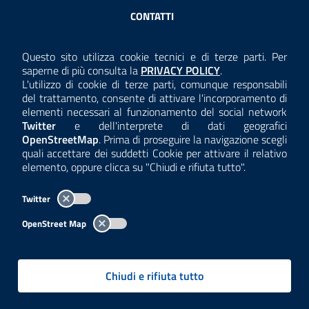
Sezione Link Utili
CONTATTI
AMMINISTRAZIONE TRASPARENTE
Questo sito utilizza cookie tecnici e di terze parti. Per
Consulta la
saperne di più consulta la
PRIVACY POLICY
.
ANTICORRUZIONE
L'utilizzo di cookie di terze parti, comunque responsabili
del trattamento, consente di attivare l'incorporamento di
ACCESSIBILITÀ
elementi necessari al funzionamento del social network
Twitter
e dell'interprete di dati geografici
COOKIE E PRIVACY
OpenStreetMap
. Prima di proseguire la navigazione scegli
quali accettare dei suddetti Cookie per attivare il relativo
TEMI A-Z
elemento, oppure clicca su "Chiudi e rifiuta tutto".
MAPPA
Twitter
AREA DIPENDENTI
OpenStreet Map
Per l'utilizzo del logo e dei dati fare riferimento al regolamento
questa pagina
consultabile a
.
Chiudi e rifiuta tutto
Tutti i contenuti delle pagine sono a cura delle strutture competenti.
Copyright© 2002-2026 | ARPA Lombardia. Tutti i diritti riservati |