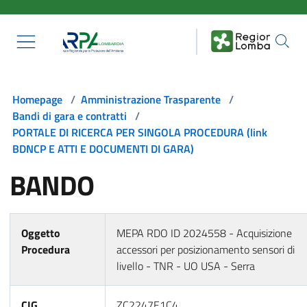
Salta al contenuto principale
Homepage
/
Amministrazione Trasparente
/
Bandi di gara e contratti
/
PORTALE DI RICERCA PER SINGOLA PROCEDURA (link
BDNCP E ATTI E DOCUMENTI DI GARA)
BANDO
Oggetto
MEPA RDO ID 2024558 - Acquisizione
Procedura
accessori per posizionamento sensori di
livello - TNR - UO USA - Serra
CIG
ZC2247E1C4