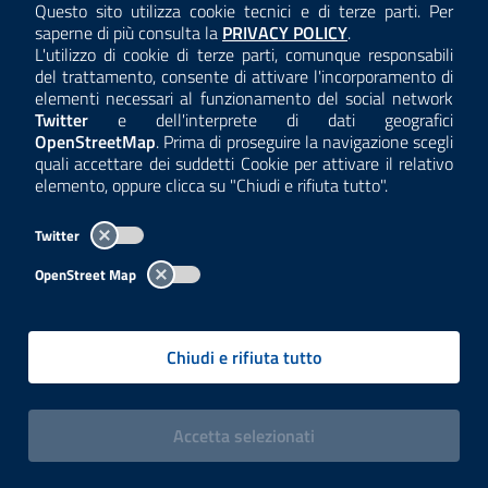
Questo sito utilizza cookie tecnici e di terze parti. Per
Consulta la
saperne di più consulta la
PRIVACY POLICY
.
L'utilizzo di cookie di terze parti, comunque responsabili
del trattamento, consente di attivare l'incorporamento di
elementi necessari al funzionamento del social network
Twitter
e dell'interprete di dati geografici
OpenStreetMap
. Prima di proseguire la navigazione scegli
quali accettare dei suddetti Cookie per attivare il relativo
elemento, oppure clicca su "Chiudi e rifiuta tutto".
Twitter
OpenStreet Map
Chiudi e rifiuta tutto
i cookies
Accetta
selezionati