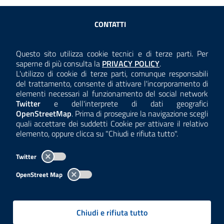
Sezione Link Utili
CONTATTI
AMMINISTRAZIONE TRASPARENTE
Questo sito utilizza cookie tecnici e di terze parti. Per
Consulta la
saperne di più consulta la
PRIVACY POLICY
.
ANTICORRUZIONE
L'utilizzo di cookie di terze parti, comunque responsabili
del trattamento, consente di attivare l'incorporamento di
ACCESSIBILITÀ
elementi necessari al funzionamento del social network
Twitter
e dell'interprete di dati geografici
COOKIE E PRIVACY
OpenStreetMap
. Prima di proseguire la navigazione scegli
quali accettare dei suddetti Cookie per attivare il relativo
TEMI A-Z
elemento, oppure clicca su "Chiudi e rifiuta tutto".
MAPPA
Twitter
AREA DIPENDENTI
OpenStreet Map
Per l'utilizzo del logo e dei dati fare riferimento al regolamento
questa pagina
consultabile a
.
Chiudi e rifiuta tutto
Tutti i contenuti delle pagine sono a cura delle strutture competenti.