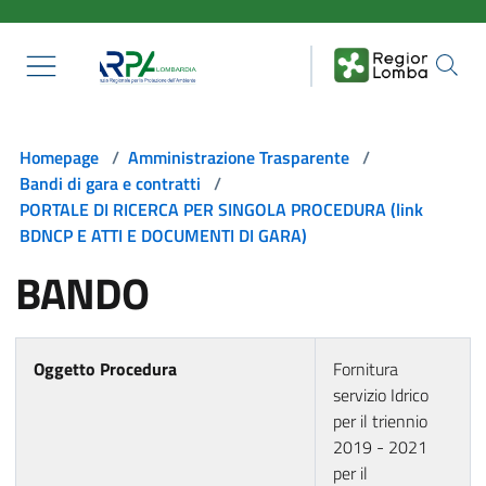
Salta al contenuto principale
Homepage
/
Amministrazione Trasparente
/
Bandi di gara e contratti
/
PORTALE DI RICERCA PER SINGOLA PROCEDURA (link
BDNCP E ATTI E DOCUMENTI DI GARA)
BANDO
Oggetto Procedura
Fornitura
servizio Idrico
per il triennio
2019 - 2021
per il