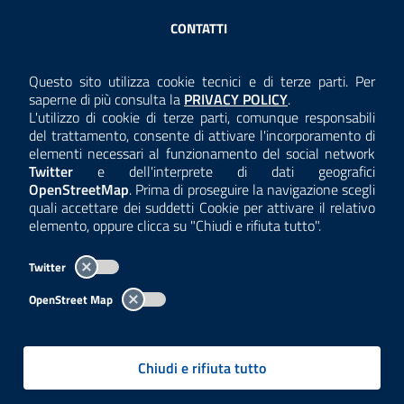
Sezione Link Utili
CONTATTI
AMMINISTRAZIONE TRASPARENTE
Questo sito utilizza cookie tecnici e di terze parti. Per
Consulta la
saperne di più consulta la
PRIVACY POLICY
.
ANTICORRUZIONE
L'utilizzo di cookie di terze parti, comunque responsabili
del trattamento, consente di attivare l'incorporamento di
ACCESSIBILITÀ
elementi necessari al funzionamento del social network
Twitter
e dell'interprete di dati geografici
COOKIE E PRIVACY
OpenStreetMap
. Prima di proseguire la navigazione scegli
quali accettare dei suddetti Cookie per attivare il relativo
TEMI A-Z
elemento, oppure clicca su "Chiudi e rifiuta tutto".
MAPPA
Twitter
AREA DIPENDENTI
OpenStreet Map
Per l'utilizzo del logo e dei dati fare riferimento al regolamento
questa pagina
consultabile a
.
Chiudi e rifiuta tutto
Tutti i contenuti delle pagine sono a cura delle strutture competenti.
Copyright© 2002-2026 | ARPA Lombardia. Tutti i diritti riservati |