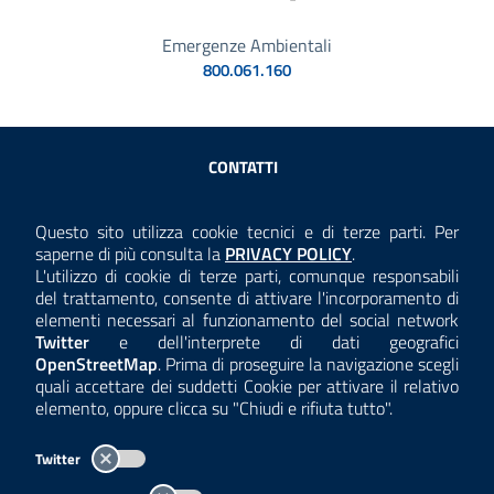
Emergenze Ambientali
800.061.160
Sezione Link Utili
CONTATTI
AMMINISTRAZIONE TRASPARENTE
Questo sito utilizza cookie tecnici e di terze parti. Per
Consulta la
saperne di più consulta la
PRIVACY POLICY
.
ANTICORRUZIONE
L'utilizzo di cookie di terze parti, comunque responsabili
del trattamento, consente di attivare l'incorporamento di
ACCESSIBILITÀ
elementi necessari al funzionamento del social network
Twitter
e dell'interprete di dati geografici
COOKIE E PRIVACY
OpenStreetMap
. Prima di proseguire la navigazione scegli
quali accettare dei suddetti Cookie per attivare il relativo
TEMI A-Z
elemento, oppure clicca su "Chiudi e rifiuta tutto".
MAPPA
Twitter
AREA DIPENDENTI