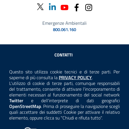
Emergenze Ambientali
800.061.160
Sezione Link Utili
CONTATTI
AMMINISTRAZIONE TRASPARENTE
Questo sito utilizza cookie tecnici e di terze parti. Per
Consulta la
saperne di più consulta la
PRIVACY POLICY
.
ANTICORRUZIONE
L'utilizzo di cookie di terze parti, comunque responsabili
del trattamento, consente di attivare l'incorporamento di
ACCESSIBILITÀ
elementi necessari al funzionamento del social network
Twitter
e dell'interprete di dati geografici
COOKIE E PRIVACY
OpenStreetMap
. Prima di proseguire la navigazione scegli
quali accettare dei suddetti Cookie per attivare il relativo
TEMI A-Z
elemento, oppure clicca su "Chiudi e rifiuta tutto".
MAPPA