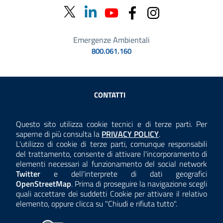
Emergenze Ambientali
800.061.160
Sezione Link Utili
CONTATTI
AMMINISTRAZIONE TRASPARENTE
Questo sito utilizza cookie tecnici e di terze parti. Per
Consulta la
saperne di più consulta la
PRIVACY POLICY
.
ANTICORRUZIONE
L'utilizzo di cookie di terze parti, comunque responsabili
del trattamento, consente di attivare l'incorporamento di
ACCESSIBILITÀ
elementi necessari al funzionamento del social network
Twitter
e dell'interprete di dati geografici
COOKIE E PRIVACY
OpenStreetMap
. Prima di proseguire la navigazione scegli
quali accettare dei suddetti Cookie per attivare il relativo
TEMI A-Z
elemento, oppure clicca su "Chiudi e rifiuta tutto".
MAPPA