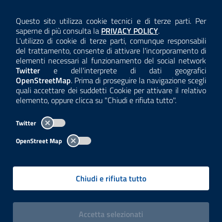
AMMINISTRAZIONE TRASPARENTE
Questo sito utilizza cookie tecnici e di terze parti. Per
Consulta la
saperne di più consulta la
PRIVACY POLICY
.
ANTICORRUZIONE
L'utilizzo di cookie di terze parti, comunque responsabili
del trattamento, consente di attivare l'incorporamento di
ACCESSIBILITÀ
elementi necessari al funzionamento del social network
Twitter
e dell'interprete di dati geografici
COOKIE E PRIVACY
OpenStreetMap
. Prima di proseguire la navigazione scegli
quali accettare dei suddetti Cookie per attivare il relativo
TEMI A-Z
elemento, oppure clicca su "Chiudi e rifiuta tutto".
MAPPA
Twitter
AREA DIPENDENTI
OpenStreet Map
Per l'utilizzo del logo e dei dati fare riferimento al regolamento
questa pagina
consultabile a
.
Chiudi e rifiuta tutto
Tutti i contenuti delle pagine sono a cura delle strutture competenti.
Copyright© 2002-2026 | ARPA Lombardia. Tutti i diritti riservati |
Centralino:
02696661
PEC:
arpa@pec.regione.lombardia.it
|
|
i cookies
Accetta
selezionati
P.IVA: 13015060158 | CUU-PA: UFCPQZ