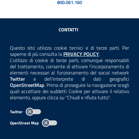
800.061.160
Sezione Link Utili
CONTATTI
AMMINISTRAZIONE TRASPARENTE
Questo sito utilizza cookie tecnici e di terze parti. Per
Consulta la
saperne di più consulta la
PRIVACY POLICY
.
ANTICORRUZIONE
L'utilizzo di cookie di terze parti, comunque responsabili
del trattamento, consente di attivare l'incorporamento di
ACCESSIBILITÀ
elementi necessari al funzionamento del social network
Twitter
e dell'interprete di dati geografici
COOKIE E PRIVACY
OpenStreetMap
. Prima di proseguire la navigazione scegli
quali accettare dei suddetti Cookie per attivare il relativo
TEMI A-Z
elemento, oppure clicca su "Chiudi e rifiuta tutto".
MAPPA
Twitter
AREA DIPENDENTI
OpenStreet Map
Per l'utilizzo del logo e dei dati fare riferimento al regolamento