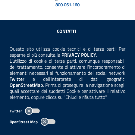
800.061.160
Sezione Link Utili
CONTATTI
AMMINISTRAZIONE TRASPARENTE
Questo sito utilizza cookie tecnici e di terze parti. Per
Consulta la
saperne di più consulta la
PRIVACY POLICY
.
ANTICORRUZIONE
L'utilizzo di cookie di terze parti, comunque responsabili
del trattamento, consente di attivare l'incorporamento di
ACCESSIBILITÀ
elementi necessari al funzionamento del social network
Twitter
e dell'interprete di dati geografici
COOKIE E PRIVACY
OpenStreetMap
. Prima di proseguire la navigazione scegli
quali accettare dei suddetti Cookie per attivare il relativo
TEMI A-Z
elemento, oppure clicca su "Chiudi e rifiuta tutto".
MAPPA
Twitter
AREA DIPENDENTI
OpenStreet Map