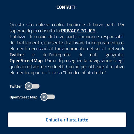
Sezione Link Utili
CONTATTI
AMMINISTRAZIONE TRASPARENTE
Questo sito utilizza cookie tecnici e di terze parti. Per
Consulta la
saperne di più consulta la
PRIVACY POLICY
.
ANTICORRUZIONE
L'utilizzo di cookie di terze parti, comunque responsabili
del trattamento, consente di attivare l'incorporamento di
ACCESSIBILITÀ
elementi necessari al funzionamento del social network
Twitter
e dell'interprete di dati geografici
COOKIE E PRIVACY
OpenStreetMap
. Prima di proseguire la navigazione scegli
quali accettare dei suddetti Cookie per attivare il relativo
TEMI A-Z
elemento, oppure clicca su "Chiudi e rifiuta tutto".
MAPPA
Twitter
AREA DIPENDENTI
OpenStreet Map
Per l'utilizzo del logo e dei dati fare riferimento al regolamento
questa pagina
consultabile a
.
Chiudi e rifiuta tutto
Tutti i contenuti delle pagine sono a cura delle strutture competenti.
Copyright© 2002-2026 | ARPA Lombardia. Tutti i diritti riservati |