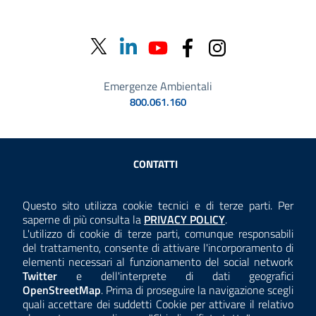
Emergenze Ambientali
800.061.160
Sezione Link Utili
CONTATTI
AMMINISTRAZIONE TRASPARENTE
Questo sito utilizza cookie tecnici e di terze parti. Per
Consulta la
saperne di più consulta la
PRIVACY POLICY
.
ANTICORRUZIONE
L'utilizzo di cookie di terze parti, comunque responsabili
del trattamento, consente di attivare l'incorporamento di
ACCESSIBILITÀ
elementi necessari al funzionamento del social network
Twitter
e dell'interprete di dati geografici
COOKIE E PRIVACY
OpenStreetMap
. Prima di proseguire la navigazione scegli
quali accettare dei suddetti Cookie per attivare il relativo
TEMI A-Z