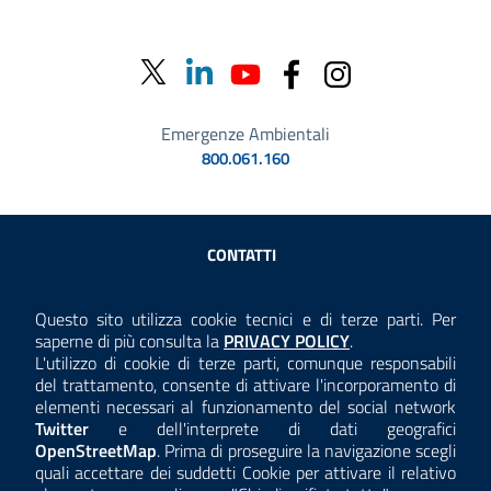
Emergenze Ambientali
800.061.160
Sezione Link Utili
CONTATTI
AMMINISTRAZIONE TRASPARENTE
Questo sito utilizza cookie tecnici e di terze parti. Per
Consulta la
saperne di più consulta la
PRIVACY POLICY
.
ANTICORRUZIONE
L'utilizzo di cookie di terze parti, comunque responsabili
del trattamento, consente di attivare l'incorporamento di
ACCESSIBILITÀ
elementi necessari al funzionamento del social network
Twitter
e dell'interprete di dati geografici
COOKIE E PRIVACY
OpenStreetMap
. Prima di proseguire la navigazione scegli
quali accettare dei suddetti Cookie per attivare il relativo
TEMI A-Z