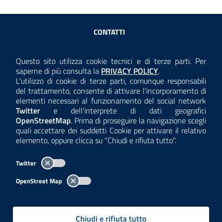
Sezione Link Utili
CONTATTI
AMMINISTRAZIONE TRASPARENTE
Questo sito utilizza cookie tecnici e di terze parti. Per
Consulta la
saperne di più consulta la
PRIVACY POLICY
.
ANTICORRUZIONE
L'utilizzo di cookie di terze parti, comunque responsabili
del trattamento, consente di attivare l'incorporamento di
ACCESSIBILITÀ
elementi necessari al funzionamento del social network
Twitter
e dell'interprete di dati geografici
COOKIE E PRIVACY
OpenStreetMap
. Prima di proseguire la navigazione scegli
quali accettare dei suddetti Cookie per attivare il relativo
TEMI A-Z
elemento, oppure clicca su "Chiudi e rifiuta tutto".
MAPPA
Twitter
AREA DIPENDENTI
OpenStreet Map
Per l'utilizzo del logo e dei dati fare riferimento al regolamento
questa pagina
consultabile a
.
Chiudi e rifiuta tutto