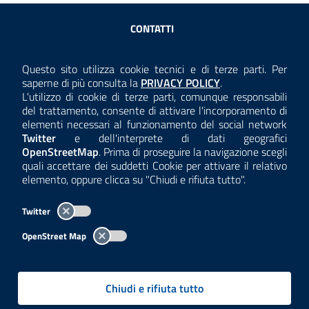
Sezione Link Utili
CONTATTI
AMMINISTRAZIONE TRASPARENTE
Questo sito utilizza cookie tecnici e di terze parti. Per
Consulta la
saperne di più consulta la
PRIVACY POLICY
.
ANTICORRUZIONE
L'utilizzo di cookie di terze parti, comunque responsabili
del trattamento, consente di attivare l'incorporamento di
ACCESSIBILITÀ
elementi necessari al funzionamento del social network
Twitter
e dell'interprete di dati geografici
COOKIE E PRIVACY
OpenStreetMap
. Prima di proseguire la navigazione scegli
quali accettare dei suddetti Cookie per attivare il relativo
TEMI A-Z
elemento, oppure clicca su "Chiudi e rifiuta tutto".
MAPPA
Twitter
AREA DIPENDENTI
OpenStreet Map
Per l'utilizzo del logo e dei dati fare riferimento al regolamento
questa pagina
consultabile a
.
Chiudi e rifiuta tutto
Tutti i contenuti delle pagine sono a cura delle strutture competenti.